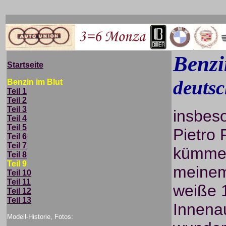
Benzi
Startseite
deuts
Benzin im Blut
Teil 1
Teil 2
Teil 3
insbeso
Teil 4
Teil 5
Pietro 
Teil 6
Teil 7
kümmer
Teil 8
Teil 9
meinem
Teil 10
Teil 11
weiße 
Teil 12
Teil 13
Innenau
Modell-Historie, Fotos: