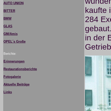
wunder
AUTO UNION
kaufte 
BITTER
284 Ex
BMW
gebaut.
GLAS
GM/Amis
in der
OPEL´s Große
Getrie
Berichte:
Erinnerungen
Restaurationsberichte
Fotogalerie
Aktuelle Beiträge
Links