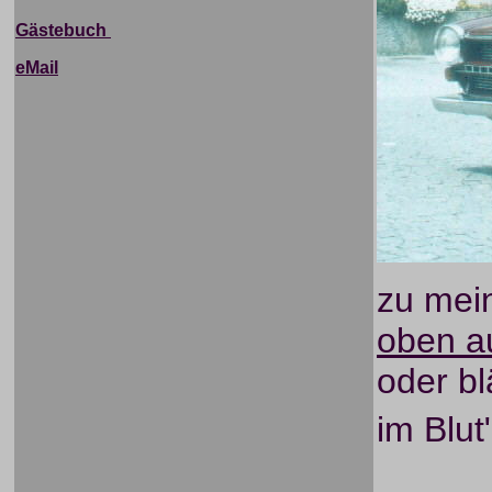
Gästebuch
eMail
zu mei
oben a
oder bl
im Blut